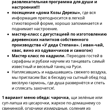
развлекательная программа для души и
настроения!!!
посещение «дома Козы Дерезы»,
где вся
информация преподносится в легкой
стихотворной форме, хорошо запоминается и
поднимает настроение.
мастер-класс с дегустацией по изготовлению
деревенских напитков собственного
производства «У деда Степана». ( иван-чай,
квас, вино из одуванчиков и самогон)
Мастер класс по кадрили.
Переодев гостей в
сарафаны и рубахи научим из танцевать самый
известный и веселый танец на Руси.
Наплясавшись и надышавшись свежего воздуха,
мы пригласим Вас в беседку на сытный обед под
весёлую гармонь, где душа развернётся и спеть
и сплясать захочется!.
1 вариант меню обеда: чарочка,
щи зелёные или
суп-лапша из цесарочки, жаркое по-домашнему со
свининкой, огурчики изумрудные, соления из