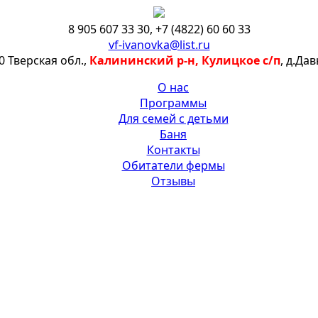
8 905 607 33 30
,
+7 (4822) 60 60 33
vf-ivanovka@list.ru
0 Тверская обл.,
Калининский р-н, Кулицкое с/п
, д.Да
О нас
Программы
Для семей с детьми
Баня
Контакты
Обитатели фермы
Отзывы